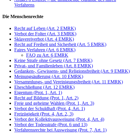
Verfahrens
Die Menschenrechte
Recht auf Leben (Art. 2 EMRK)
Verbot der Folter (Art. 3 EMRK)
Sklavereiverbot (Art. 4 EMRK)
Recht auf Freiheit und Sicherheit (Art. 5 EMRK)
Faires Verfahren (Art. 6 EMRK)
FAQ zu Art. 6 EMRK
Keine Strafe ohne Gesetz (Art. 7 EMRK)
Privat- und Familienleben (Art. 8 EMRK)
Gedanken-, Gewissens- und Religionsfreiheit (Art. 9 EMRK)
Meinungsäußerung (Art. 10 EMRK)
Versammlungs- und Vereinigungsfreiheit (Art. 11 EMRK)
Eheschließung (Art. 12 EMRK)
Eigentum (Prot. 1, Art. 1)
Recht auf Bildung (Prot. 1, Art. 2)
Freie und geheime Wahlen (Prot. 1, Art. 3)
Verbot der Schuldhaft (Prot. 4, Art. 1)
Freizügigkeit (Prot. 4, Art. 2, 3)
Verbot der Kollektivausweisung (Prot. 4, Art. 4)
Verbot der Todesstrafe (Prot. 6 und 13)
Verfahrensrechte bei Ausweisung (Prot. 7, Art. 1)